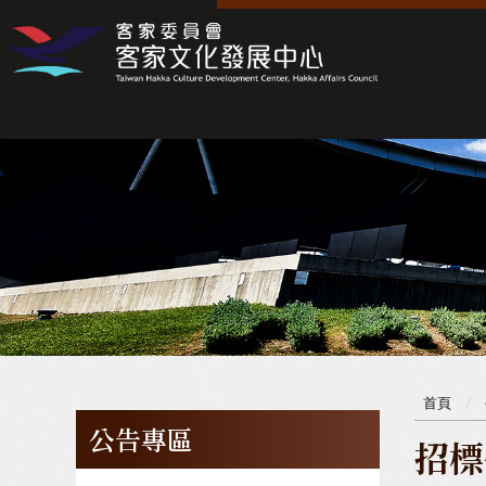
:::
:::
首頁
公告專區
招標