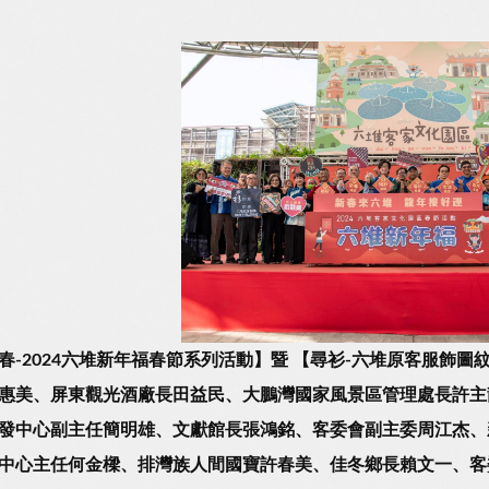
春-2024六堆新年福春節系列活動】暨 【尋衫-六堆原客服飾
惠美、屏東觀光酒廠長田益民、大鵬灣國家風景區管理處長許主
發中心副主任簡明雄、文獻館長張鴻銘、客委會副主委周江杰、
中心主任何金樑、排灣族人間國寶許春美、佳冬鄉長賴文一、客