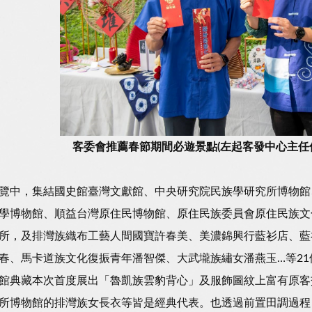
客委會推薦春節期間必遊景點(左起客發中心主任
覽中，集結國史館臺灣文獻館、中央研究院民族學研究所博物館
學博物館、順益台灣原住民博物館、原住民族委員會原住民族文
所，及排灣族織布工藝人間國寶許春美、美濃錦興行藍衫店、藍
春、馬卡道族文化復振青年潘智傑、大武壠族繡女潘燕玉…等2
館典藏本次首度展出「魯凱族雲豹背心」及服飾圖紋上富有原客
所博物館的排灣族女長衣等皆是經典代表。也透過前置田調過程