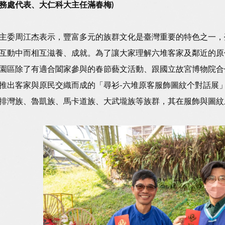
務處代表、大仁科大主任滿春梅)
主委周江杰表示，豐富多元的族群文化是臺灣重要的特色之一，
互動中而相互滋養、成就。為了讓大家理解六堆客家及鄰近的原
園區除了有適合闔家參與的春節藝文活動、跟國立故宮博物院合
推出客家與原民交織而成的「尋衫-六堆原客服飾圖紋个對話展
排灣族、魯凱族、馬卡道族、大武壠族等族群，其在服飾與圖紋