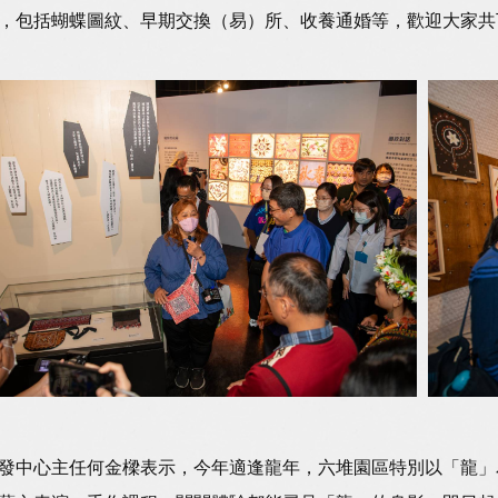
，包括蝴蝶圖紋、早期交換（易）所、收養通婚等，歡迎大家共
發中心主任何金樑表示，今年適逢龍年，六堆園區特別以「龍」