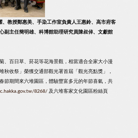
國耀、教授鄭惠美、手染工作室負責人王惠鈴、高市府客
心副主任簡明雄、科博館助理研究員陳叔倬、文獻館
菊、百日草、菸花等花海景觀，相當適合全家大小漫
堆秋收祭」榮獲交通部觀光署首屆「觀光亮點獎」，
春節期間來六堆園區，體驗豐富多元的年節喜氣，共
dc.hakka.gov.tw/8268/
及六堆客家文化園區粉絲頁