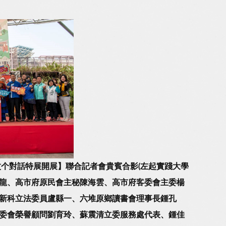
圖紋个對話特展開展】聯合記者會貴賓合影(左起實踐大學
龍、高市府原民會主秘陳海雲、高市府客委會主委楊
新科立法委員盧縣一、六堆原鄉讀書會理事長鍾孔
委會榮譽顧問劉育玲、蘇震清立委服務處代表、鍾佳