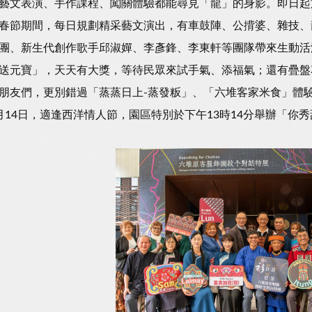
藝文表演、手作課程、闖關體驗都能尋見「龍」的身影。即日起
春節期間，每日規劃精采藝文演出，有車鼓陣、公揹婆、雜技、
團、新生代創作歌手邱淑嬋、李彥鋒、李東軒等團隊帶來生動活
送元寶」，天天有大獎，等待民眾來試手氣、添福氣；還有疊盤
朋友們，更別錯過「蒸蒸日上-蒸發粄」、「六堆客家米食」體
月14日，適逢西洋情人節，園區特別於下午13時14分舉辦「你