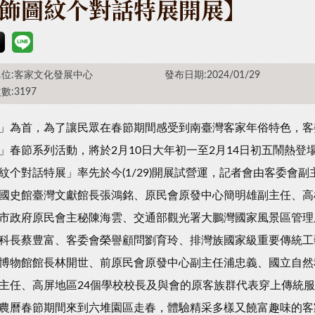
飾圖紋个對話特展開展】
位:客家文化發展中心
發布日期:2024/01/29
數:3197
」為首，為了讓民眾在春節期間感受到南臺灣客家年俗特色，客委
」春節系列活動，將於2月10日大年初一至2月14日初五鬧熱
紋个對話特展」率先於今(1/29)開展試營運，記者會由客委會
國史館臺灣文獻館長張鴻銘、原民會原發中心簡明雄副主任、高
市政府原民會主秘陳海雲、交通部觀光署大鵬灣國家風景區管理
科長蔡豊富、客委會榮譽顧問劉育玲、排灣族國家級重要傳統工藝「
博物館館長林開世、前原民會原發中心副主任浦忠義、國立自然
主任、高屏地區24個學校校長及與會的原客族群代表穿上傳統
農曆春節期間來到六堆園區走春，體驗精采多樣又饒富趣味的客