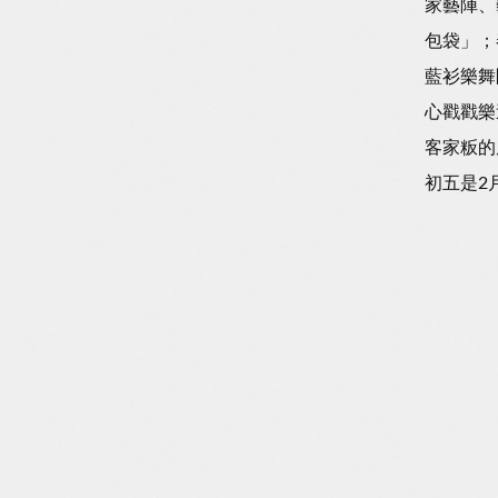
家藝陣、
包袋」；
藍衫樂舞
心戳戳樂
客家粄的
初五是2