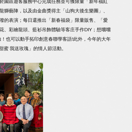
於園區遊客服務中心完成任務並可獲限量「新年福紅
龍獅藝陣，以及由金曲獎得主「山狗大後生樂團」、
潑的表演；每日還推出「新春福袋」限量販售、「愛
花、彩繪龍頭、藍衫吊飾體驗等客庄手作DIY；想嚐嚐
驗！也可以動手拓印創意春聯學客語!此外，今年的大年
秀甜蜜 我送玫瑰」的情人節活動。