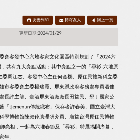
友善列印
轉寄友人
回上一頁
更新日期:2024/01/29
會客發中心六堆客家文化園區特別規劃了「2024六
登場，共有九大亮點活動；其中亮點之一的「尋衫-六堆原
副主委周江杰、客發中心主任何金樑、原住民族新科立委
雄市客委會主委楊瑞霞、屏東縣政府客務處專員溫佳
處長許主龍、臺酒屏東酒廠廠長田益民、墾丁國家公
tjemenun傳統織布」保存者許春美、國立臺灣大
科學博物館陳叔倬助理研究員、順益台灣原住民博物
服飾亮相，一起為六堆春節及「尋衫」特展揭開序幕，
家年。