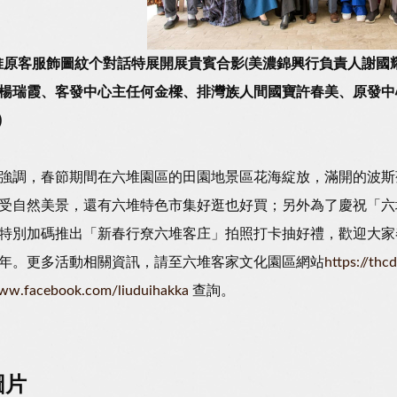
堆原客服飾圖紋个對話特展開展貴賓合影(美濃錦興行負責人謝
楊瑞霞、客發中心主任何金樑、排灣族人間國寶許春美、原發中
)
強調，春節期間在六堆園區的田園地景區花海綻放，滿開的波斯
受自然美景，還有六堆特色市集好逛也好買；另外為了慶祝「六
特別加碼推出「新春行尞六堆客庄」拍照打卡抽好禮，歡迎大家
年。更多活動相關資訊，請至六堆客家文化園區網站
https://thc
www.facebook.com/liuduihakka
查詢。
圖片