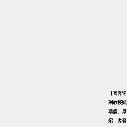
【喜客迎
副教授鄭
瑞霞、原
炤、客發