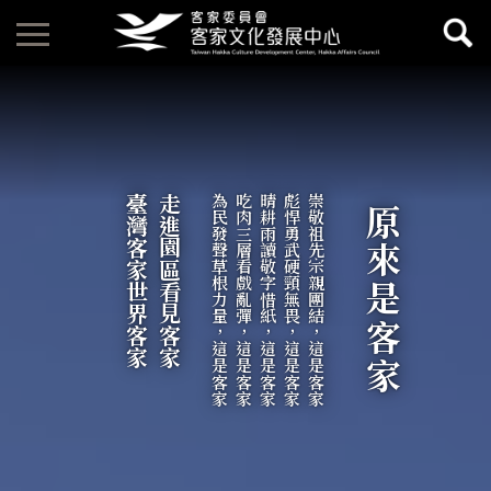
臺灣客家世界客家
走進園區看見客家
為民發聲草根力量，這是客家
吃肉三層看戲亂彈，這是客家
晴耕雨讀敬字惜紙，這是客家
彪悍勇武硬頸無畏，這是客家
崇敬祖先宗親團結，這是客家
原來是客家