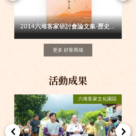
〔彭家祠堂〕彩磁系列吸油面紙
更多 好客商城
活動成果
區
六堆客家文化園區