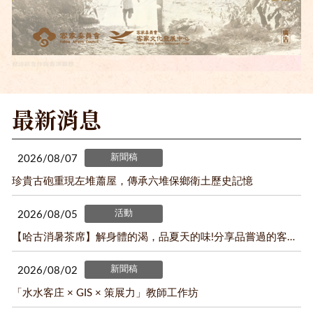
第一特展室-「跈水路‧打先鋒－六堆‧先鋒堆特展」
最新消息
新聞稿
2026/08/07
珍貴古砲重現左堆蕭屋，傳承六堆保鄉衛土歷史記憶
活動
2026/08/05
【哈古消暑茶席】解身體的渴，品夏天的味!分享品嘗過的客家好茶就有機會抽好禮帶回家!
新聞稿
2026/08/02
「水水客庄 × GIS × 策展力」教師工作坊