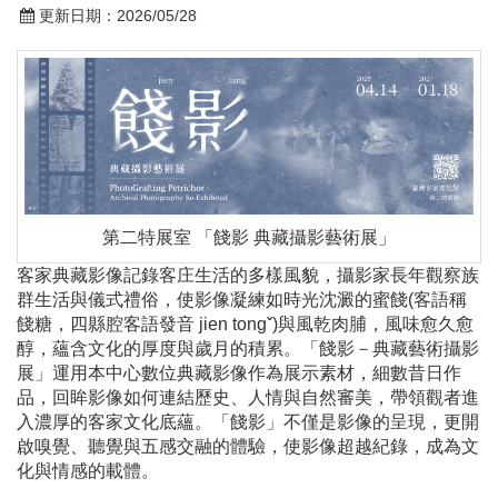
更新日期：
2026/05/28
第二特展室 「餞影 典藏攝影藝術展」
客家典藏影像記錄客庄生活的多樣風貌，攝影家長年觀察族
群生活與儀式禮俗，使影像凝練如時光沈澱的蜜餞(客語稱
餞糖，四縣腔客語發音 jien tongˇ)與風乾肉脯，風味愈久愈
醇，蘊含文化的厚度與歲月的積累。「餞影－典藏藝術攝影
展」運用本中心數位典藏影像作為展示素材，細數昔日作
品，回眸影像如何連結歷史、人情與自然審美，帶領觀者進
入濃厚的客家文化底蘊。「餞影」不僅是影像的呈現，更開
啟嗅覺、聽覺與五感交融的體驗，使影像超越紀錄，成為文
化與情感的載體。