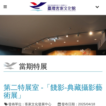
Toggle
Toggle
navigation
naviga
當期特展
:::
第二特展室 -「餞影-典藏攝影藝
術展」
發佈單位：
客家文化發展中心
發布日期：
2025/04/18