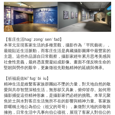
【客庄生活hagˋ zongˊ senˊ fad】
本單元呈現客家生活的多種景觀，攝影作為「平民藝術」，
最能貼近生活脈動，而客庄生活是典藏攝影圖庫中最豐富的
主題。這些作品源自日常觀察，攝影家經年累月思考美感與
社會性意義，最終憑直覺凝結成影像。畫面不僅反映生命的
堅韌與勞作的艱辛，更象徵祖先勤勉精神的延續與傳承。
【祈福庇佑kiˇ fugˋ bi iu】
精神生活是維繫客家族群團結不墜的力量，對天地自然的敬
愛與共存智慧深植生活，無形卻又具象，俯仰皆存。如何用
攝影捕捉這些精神形象，是攝影家們必經的挑戰。本單元聚
焦於土與水對客庄生活無所不在的影響與精神力量。客家族
群暱稱土地公為伯公（祖父的哥哥），象徵對大地的崇敬與
擁抱，日常生活中凡事向伯公禱祝，展現了客家人對伯公的