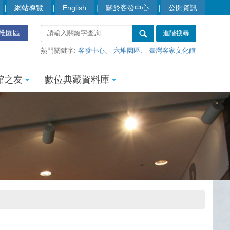
網站導覽
English
關於客發中心
公開資訊
:::
堆園區
進階搜尋
熱門關鍵字:
客發中心
六堆園區
臺灣客家文化館
館之友
數位典藏資料庫