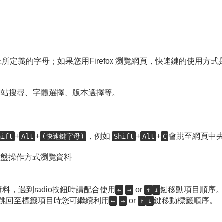
所定義的字母；如果您用Firefox 瀏覽網頁，快速鍵的使用方式
網站搜尋、字體選擇、版本選擇等。
+
+
，例如
+
+
會跳至網頁中
hift
Alt
(快速鍵字母)
Shift
Alt
C
鍵盤操作方式瀏覽資料
料，遇到radio按鈕時請配合使用
or
鍵移動項目順序
←
→
↑
↓
料；當跳回至標籤項目時您可繼續利用
or
鍵移動標籤順序。
←
→
↑
↓