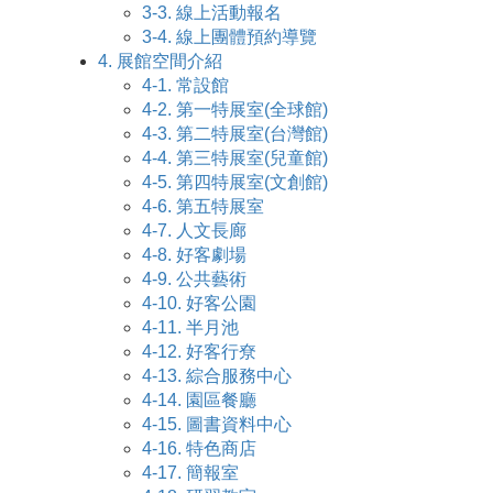
3-3.
線上活動報名
3-4.
線上團體預約導覽
4.
展館空間介紹
4-1.
常設館
4-2.
第一特展室(全球館)
4-3.
第二特展室(台灣館)
4-4.
第三特展室(兒童館)
4-5.
第四特展室(文創館)
4-6.
第五特展室
4-7.
人文長廊
4-8.
好客劇場
4-9.
公共藝術
4-10.
好客公園
4-11.
半月池
4-12.
好客行尞
4-13.
綜合服務中心
4-14.
園區餐廳
4-15.
圖書資料中心
4-16.
特色商店
4-17.
簡報室