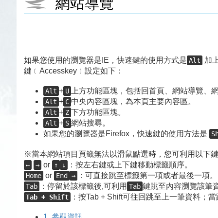
網站導覽
如果您使用的瀏覽器是IE，快速鍵的使用方式是
加上
Alt
鍵﹝Accesskey﹞設定如下：
+
上方功能區塊，包括回首頁、網站導覽、
Alt
U
+
中央內容區塊，為本頁主要內容區。
Alt
C
+
下方功能區塊。
Alt
Z
+
網站搜尋。
Alt
S
如果您的瀏覽器是Firefox，快速鍵的使用方法是
S
※當本網站項目頁籤無法以滑鼠點選時，您可利用以下
or
：按左右鍵或上下鍵移動標籤順序。
←
→
↑
↓
or
：可直接跳至標籤第一項或者最後一項。
Home
End
→
：停留於該標籤後,可利用
鍵跳至內容瀏覽該筆資
Tab
Tab
：按Tab + Shift可往回跳至上一筆資
Tab + Shift
1.
參觀資訊