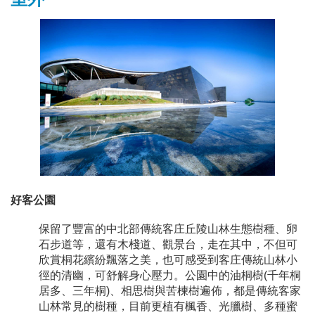
好客公園
保留了豐富的中北部傳統客庄丘陵山林生態樹種、卵
石步道等，還有木棧道、觀景台，走在其中，不但可
欣賞桐花繽紛飄落之美，也可感受到客庄傳統山林小
徑的清幽，可舒解身心壓力。公園中的油桐樹(千年桐
居多、三年桐)、相思樹與苦楝樹遍佈，都是傳統客家
山林常見的樹種，目前更植有楓香、光臘樹、多種蜜