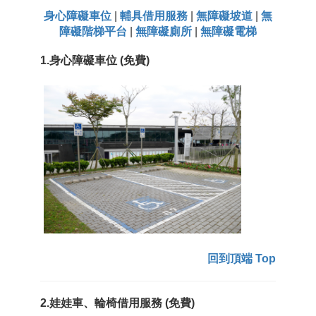
身心障礙車位
|
輔具借用服務
|
無障礙坡道
|
無
障礙階梯平台
|
無障礙廁所
|
無障礙電梯
1.身心障礙車位 (免費)
回到頂端 Top
2.娃娃車、輪椅借用服務 (免費)