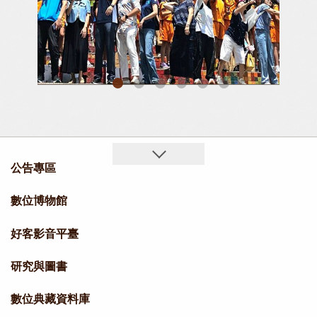
樑主任與貴賓合影
臺灣客家文化館攜15校後生共創客庄文化記憶，全體畢業生，將象徵夢想的紙飛機投擲射出
公告專區
數位博物館
好客影音平臺
研究與圖書
數位典藏資料庫