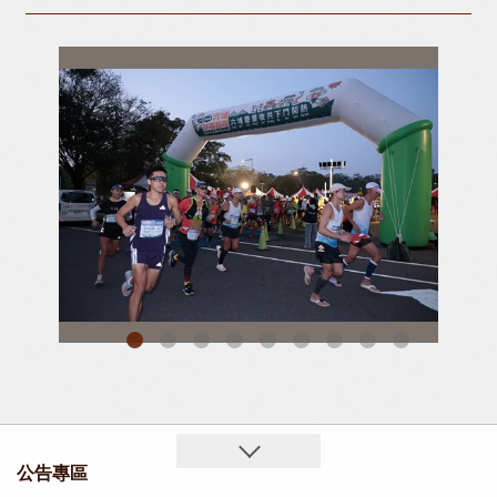
參賽
六堆秋收路跑熱鬧開跑，60K跑者起跑
公告專區