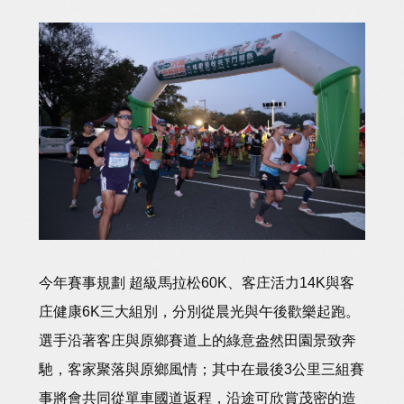
今年賽事規劃 超級馬拉松60K、客庄活力14K與客
庄健康6K三大組別，分別從晨光與午後歡樂起跑。
選手沿著客庄與原鄉賽道上的綠意盎然田園景致奔
馳，客家聚落與原鄉風情；其中在最後3公里三組賽
事將會共同從單車國道返程，沿途可欣賞茂密的造