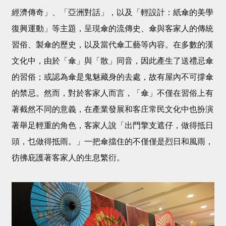
經濟傳奇」、「亞洲對話」，以及「輕設計：紙傘的美學
復興運動」等主題，呈現傘的流傳史、傘與客家人的傳統
習俗、製傘的歷史，以及當代傘工藝等內容。在多數的漢
文化中，由於「傘」與「散」同音，因此產生了送禮忌傘
的習俗；或認為傘是鬼魅藏身的去處，故有屋內不可撐傘
的禁忌。然而，對於客家人而言，「傘」不僅在習俗上有
著截然不同的意義，在產業發展和客庄常民文化中也扮演
著舉足輕重的角色，客家人說「出門擎支遮仔，做得抵日
頭，乜做得抵雨。」一把傘擋住的不僅僅是烈日和風雨，
彷彿庇護著客家人的生息繁衍。