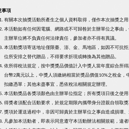
意事項
有關本次抽獎活動所產生之個人資料取得，僅作本次抽獎之用
本活動如有任何因電腦、網路或不可歸咎於主辦單位之事由，
主辦單位將不負責任何法律責任，參加者亦不得有異議。
本活動獎項寄送地址僅限臺、澎、金、馬地區，如因不可抗拒
位所安排之替代贈品，不得要求折現或轉換為其他贈品。
依所得稅法規定，按中獎獎品價值計入中獎人當年度綜合所得
台幣2萬元以上，中獎人須繳納相當於獎品價值10%之稅金
扣繳憑單；其他未盡事宜，悉依稅法相關規定辦理。
本活動獎品各獎項顏色由主辦單位指定；所有獎項日後之使用
得獎者須配合活動要求，於規定期限內攜帶身分證親自領取獎
獎項於運送過程中，非因可歸責於主辦單位之事由造成損壞、
凡參加本活動者，即表示同意遵守本活動辦法相關規範，違者