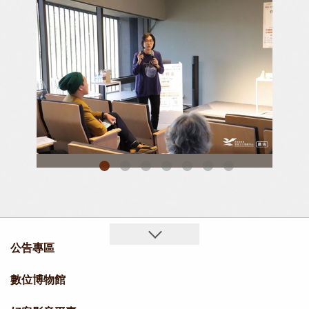
廖佳仁作者分享村史文稿《桃園．伯公岡：幻化變富岡》
劉美枝作者分享《石崗庄當調：奉飯義民爺》
公告專區
數位博物館