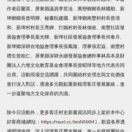
作者莊蘭英、屏東縣議員李世淦、萬巒鄉鄉長林國順、新
埤鄉鄉長曾明輝、秘書阮建國、新埤鄉南豐村村長曾清
和、新埤村村長王秀鏵、打鐵村村長林偉政、南豐社區發
展協會理事長葉光輝、新埤社區發展協會理事長何春月、
新埤鄉深耕在地協會理事長張鳳隨、理事張宏焱、南豐村
禮生曾柏仁、屏東縣深耕永續發展協會總幹事林高本及財
團法人六堆文化教育基金會理事長曾昭球等地方代表共同
出席。活動現場交流踴躍，共同圍繞村史理念與文化價值
進行深入對話，透過多元觀點重新梳理客庄發展脈絡，進
一步凝聚地方文化保存的共識。
除今日活動外，更多客庄村史新書資訊同步上架於本中心
好客商城(網址：
https://reurl.cc/bmNNXM
)，歡迎各界透
過閱讀途徑，深入認識客庄歷史脈絡，進一步發掘屬於自