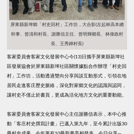
屏東縣新埤鄉「村史回村」工作坊，大合影(左起林高本總
幹事、曾清和村長、謝勝信主任、曾明輝鄉長、林偉政村
長、王秀鏵村長)
客家委員會客家文化發展中心今(13)日攜手屏東縣新埤社
區發展協會於屏東縣新埤社區關懷據點合作辦理「村史回
村」工作坊，活動透過雙向分享與談互動形式，引領在地
居民走進客庄歷史脈絡，深化對家鄉文化的認識與認同，
讓村史不僅止於書頁，更成為活化地方文化的重要動能。
客家委員會客家文化發展中心主任謝勝信表示，本中心推
動「客庄村史撰寫計畫」已邁入第九年，至今累計出版30
冊村史成果，今年更有10冊新書亮相發表，今日分享—