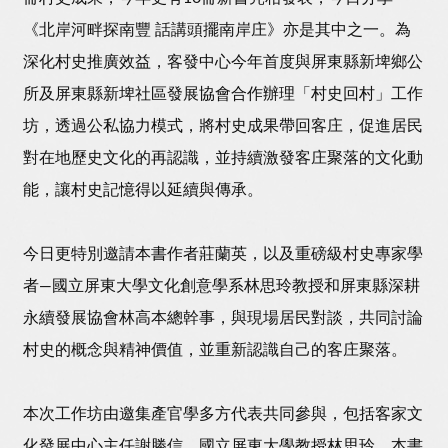
《北岸河畔探南豐 話講頭擺南岸庄》亦是其中之一。為
深化村史推廣效益，客發中心今年首度與屏東縣新埤鄉公
所及屏東縣新埤社區發展協會合作辦理「村史回村」工作
坊，透過公私協力模式，將村史成果帶回客庄，促進居民
對在地歷史文化的再認識，並持續激發客庄聚落的文化動
能，讓村史記憶得以延續與傳承。
今日更特別邀請本書作者莊蘭英，以及重磅級村史專家學
者—國立屏東大學文化創意學系林思玲教授和屏東縣深耕
永續發展協會林高本總幹事，與現場居民對談，共同討論
村史的概念與精神價值，並重新認識自己的客庄聚落。
本次工作坊由邀集產官學多方代表共同參與，包括客家文
化發展中心主任謝勝信、國立屏東大學教授林思玲、本書