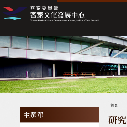
:::
:::
首頁
主選單
研究