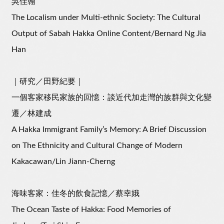
吳佳翰
The Localism under Multi-ethnic Society: The Cultural
Output of Sabah Hakka Online Content/Bernard Ng Jia
Han
｜研究／田野紀要｜
一個客家移民家族的回憶：談近代加走灣的族群與文化變
遷／林建成
A Hakka Immigrant Family’s Memory: A Brief Discussion
on The Ethnicity and Cultural Change of Modern
Kakacawan/Lin Jiann-Cherng
海味客家：佳冬的飲食記憶／蔡幸娥
The Ocean Taste of Hakka: Food Memories of