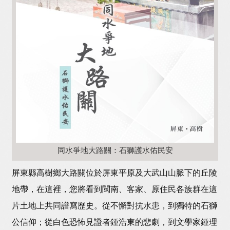
同水爭地大路關：石獅護水佑民安
屏東縣高樹鄉大路關位於屏東平原及大武山山脈下的丘陵
地帶，在這裡，您將看到閩南、客家、原住民各族群在這
片土地上共同譜寫歷史。從不懈對抗水患，到獨特的石獅
公信仰；從白色恐怖見證者鍾浩東的悲劇，到文學家鍾理