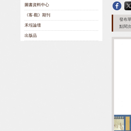
圖書資料中心
《客‧觀》期刊
發布單
禾埕論壇
點閱次
出版品