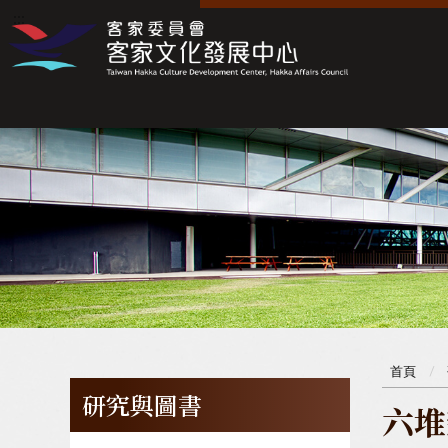
:::
:::
首頁
研究與圖書
六堆