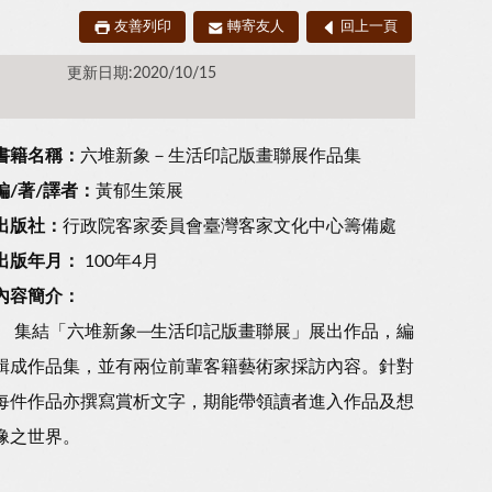
友善列印
轉寄友人
回上一頁
更新日期:2020/10/15
書籍名稱：
六堆新象－生活印記版畫聯展作品集
編/著/譯者：
黃郁生策展
出版社：
行政院客家委員會臺灣客家文化中心籌備處
出版年月：
100年4月
內容簡介：
集結「六堆新象─生活印記版畫聯展」展出作品，編
輯成作品集，並有兩位前輩客籍藝術家採訪內容。針對
每件作品亦撰寫賞析文字，期能帶領讀者進入作品及想
像之世界。