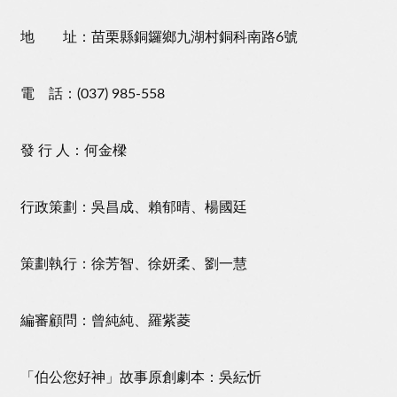
地 址：苗栗縣銅鑼鄉九湖村銅科南路6號
電 話：(037) 985-558
發 行 人：何金樑
行政策劃：吳昌成、賴郁晴、楊國廷
策劃執行：徐芳智、徐妍柔、劉一慧
編審顧問：曾純純、羅紫菱
「伯公您好神」故事原創劇本：吳紜忻