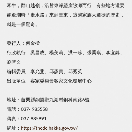
牽牛，翻山越嶺，沿哲東岸懸崖險灘而行，有些地方還要
趁退潮時「走水路」來到臺東，這趟家族大遷徙的歷史，
就是一個驚奇。
發行人：何金樑
行政執行：吳昌成、楊美莉、洪一珍、張喬琪、李宜錞、
劉智文
編輯委員：李允斐、邱彥貴、邱秀英
出版單位：客家委員會客家文化發展中心
地址：苗栗縣銅鑼鄉九湖村銅科南路6號
電話：037- 985558
傳真：037-985991
網址：
https://thcdc.hakka.gov.tw/