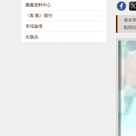
圖書資料中心
《客‧觀》期刊
發布單
禾埕論壇
點閱次
出版品