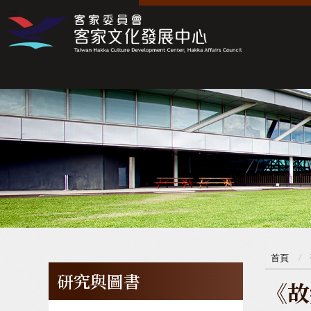
:::
:::
首頁
研究與圖書
《故