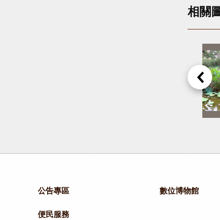
相關
12-縮在地上不敢亂動的小彎嘴雛鳥。
13-難得再看見攀木蜥蜴，在外來種多線南蜥稱霸的現況，能在園區看見攀木蜥蜴實屬難得。
公告專區
數位博物館
便民服務