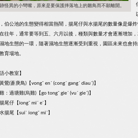
跡怪異的小彎嘴，原來是要保護摔落地上的雛鳥而不願離開。
，伯公池的生態變得相當熱鬧，揚尾仔與水揚尾的數量像是爆炸
在往年，通常要等到五、六月以後，種類與數量才會逐漸增加，
濕地生態的一環，隨著濕地生態逐漸受到重視，園區未來也會持
教育場地。
語小教室】
(蒼庚鳥)【vongˇ enˊ (congˊ gangˊ diauˊ)】
過塘雞(烏雞)【go tongˇ gieˊ (vuˊ gieˊ)】
尾仔【iongˇ miˊ eˋ】
揚尾【suiˋ iongˇ miˊ】