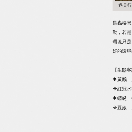
遇見行
昆蟲棲息
動，若是
環境只是
好的環境
【生態客
🔶黃鸝：黃鶯
🔷紅冠水雞：
🔶蜻蜓：揚
🔷豆娘：水