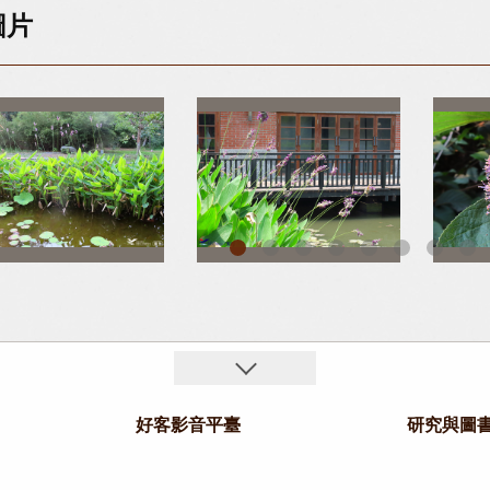
圖片
01-炎熱的四月天，園區有多數水塘種著水竹芋，也稱再力花，像是陣仗盛大的隊伍舉著旌旗。
02-水竹芋也稱再力花，成片生長時像是大陣仗的隊伍舉著旌旗。
好客影音平臺
研究與圖