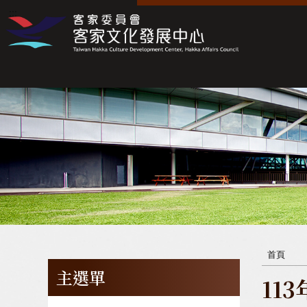
:::
:::
首頁
主選單
11