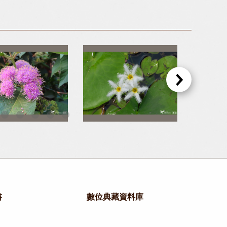
03-盛開的杜虹花，則頗有百花爭鳴之氣勢。
04-原來印度莕菜除了五瓣花，還有六瓣花。
書
數位典藏資料庫