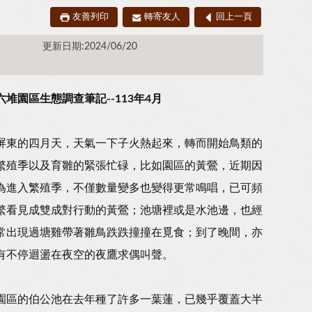
友善列印
轉寄友人
回上一頁
更新日期:2024/06/20
六堆園區生態調查筆記--113年4月
屏東的四月天，天氣一下子火熱起來，轉而開始鳥類的
繁殖季以及育雛的緊張忙碌，比如園區的黃鶯，近期因
為進入繁殖季，不僅數量變多也變得更常鳴唱，已可頻
繁看見成雙成對行動的黃鶯；池塘裡或是水池邊，也經
常出現過塘雞帶著雛鳥跌跌撞撞在覓食；到了晚間，亦
有不停迴盪在夜空的夜鷹求偶叫聲。
園區的伯公池在去年種了許多一葉蓮，已幾乎覆蓋大半