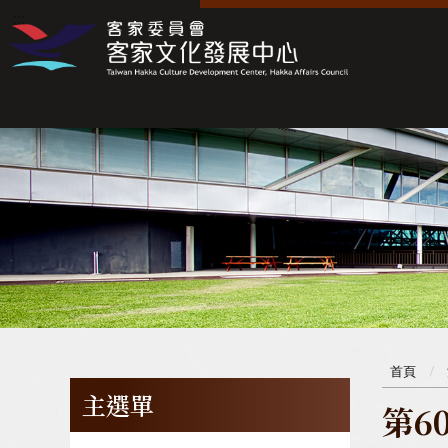
:::
:::
首頁
主選單
第6