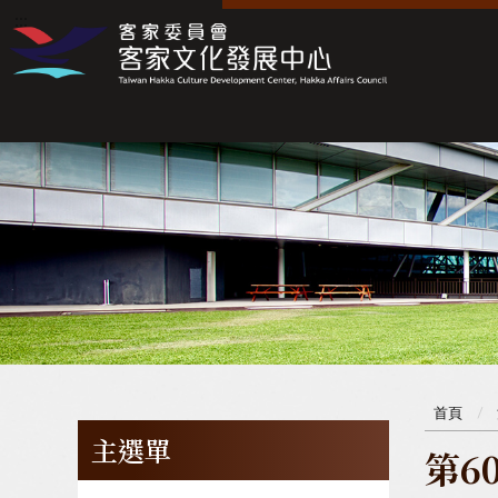
:::
:::
首頁
主選單
第6