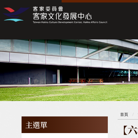
:::
:::
首頁
主選單
【六