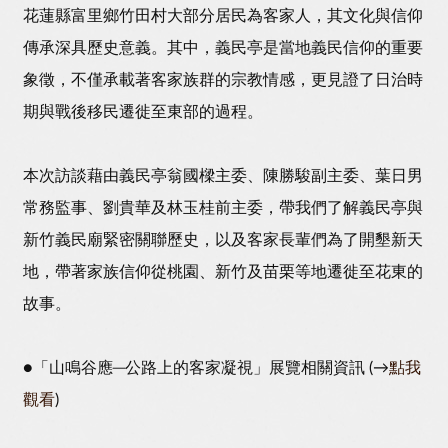
花蓮縣富里鄉竹田村大部分居民為客家人，其文化與信仰
傳承深具歷史意義。其中，義民亭是當地義民信仰的重要
象徵，不僅承載著客家族群的宗教情感，更見證了日治時
期與戰後移民遷徙至東部的過程。
本次訪談藉由義民亭翁國樑主委、陳勝駿副主委、葉日男
常務監事、劉貴華及林玉桂前主委，帶我們了解義民亭與
新竹義民廟緊密關聯歷史，以及客家長輩們為了開墾新天
地，帶著家族信仰從桃園、新竹及苗栗等地遷徙至花東的
故事。
●「山鳴谷應─公路上的客家凝視」展覽相關資訊 (→
點我
觀看
)