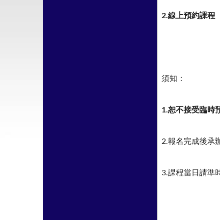
2.
線上預約課程
須知：
1.恕不接受臨
2.報名完成後
3.課程當日請