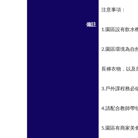
注意事項：
備註
1.園區設有飲
2.園區環境為
長褲衣物，以及
3.戶外課程務
4.請配合教師
5.園區有商家美