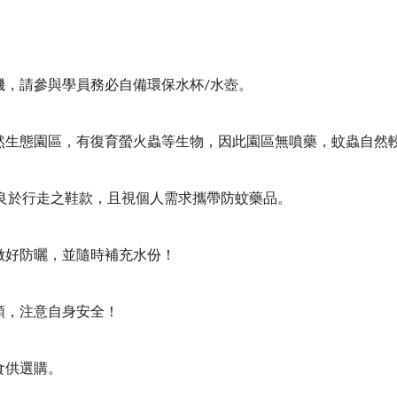
水機，請參與學員務必自備環保水杯/水壺。
自然生態園區，有復育螢火蟲等生物，因此園區無噴藥，蚊蟲自然
良於行走之鞋款，且視個人需求攜帶防蚊藥品。
必做好防曬，並隨時補充水份！
帶領，注意自身安全！
食供選購。