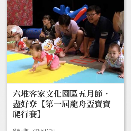
六堆客家文化園區五月節．
盡好尞【第一屆龍舟盃寶寶
爬行賽】
發布日期:
2018/07/18