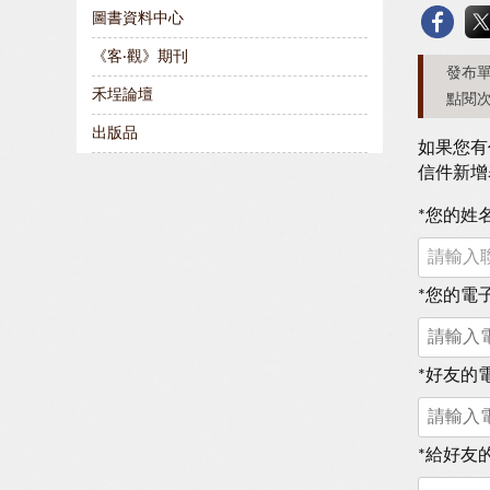
圖書資料中心
《客‧觀》期刊
發布單
禾埕論壇
點閱次
出版品
如果您有
信件新增
*
您的姓
*
您的電
*
好友的
*
給好友的