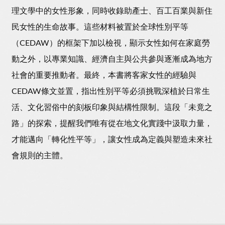
理文學中的女性形象，同時收錄助產士、百工百業與新住
民女性的生命故事。這些材料被置於全球性別平等
（CEDAW）的框架下加以檢視，顯示女性如何在家庭勞
動之外，以專業知識、經濟自主與公共參與逐漸成為地方
社會的重要推動者。最終，本書將客家女性的經驗與
CEDAW條文並置，指出性別平等必須挑戰深植於日常生
活、文化習俗中的刻板印象與結構性限制。這段「未竟之
路」的探索，提醒我們唯有從在地文化實踐中汲取力量，
才能邁向「轉化性平等」，讓女性成為定義與塑造未來社
會規則的主體。