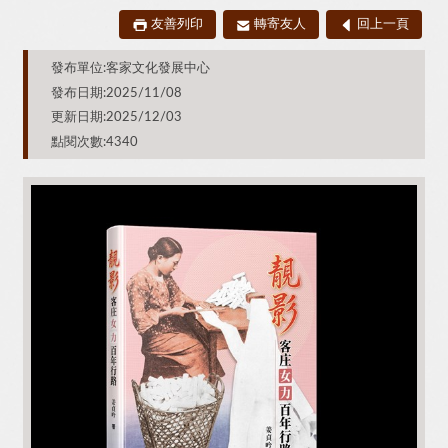
友善列印
轉寄友人
回上一頁
發布單位:客家文化發展中心
發布日期:2025/11/08
更新日期:2025/12/03
點閱次數:4340