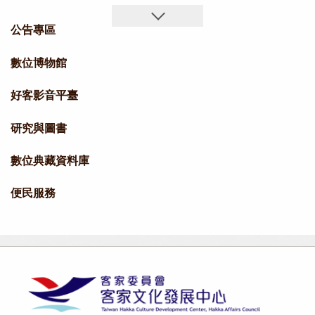
公告專區
數位博物館
好客影音平臺
研究與圖書
數位典藏資料庫
便民服務