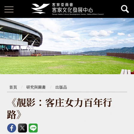
首頁
研究與圖書
出版品
《靚影：客庄女力百年行
路》