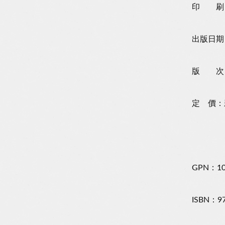
印 刷
出版日期
版 次
定 價：
GPN：10
ISBN：97