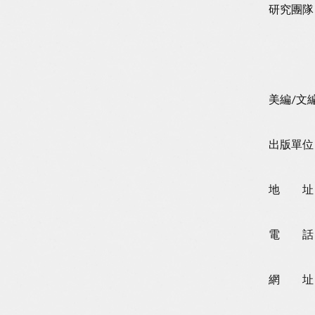
研究團隊
文編 /
美編/文編
出版單位
地 址：
電 話：0
網 址：ww