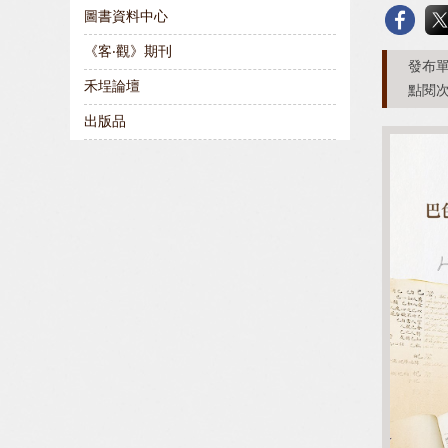
圖書資料中心
《客‧觀》期刊
發布單
禾埕論壇
點閱次
出版品