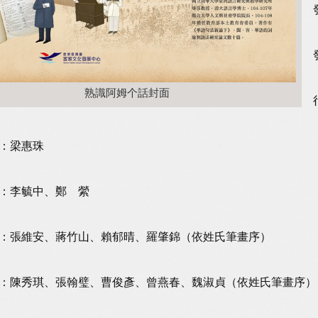
熟識阿姆个話封面
：梁惠珠
：李毓中、鄭 縈
：張維安、蔣竹山、賴郁晴、羅肇錦（依姓氏筆畫序）
：陳秀琪、張翰璧、曹俊彥、曾燕春、魏淑貞（依姓氏筆畫序）