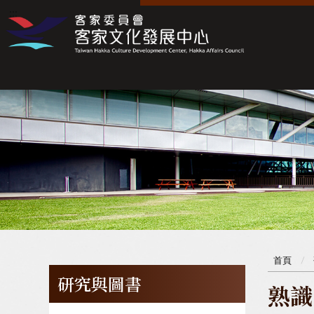
:::
:::
首頁
研究與圖書
熟識