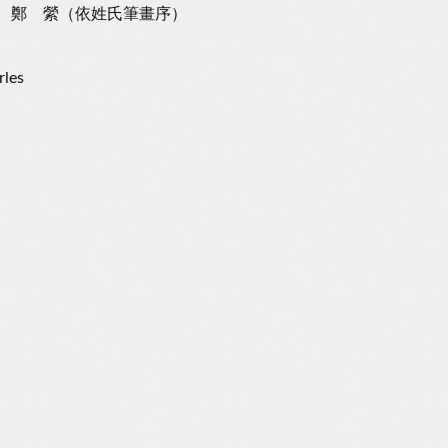
珮芸、鄭 縈（依姓氏筆畫序）
es