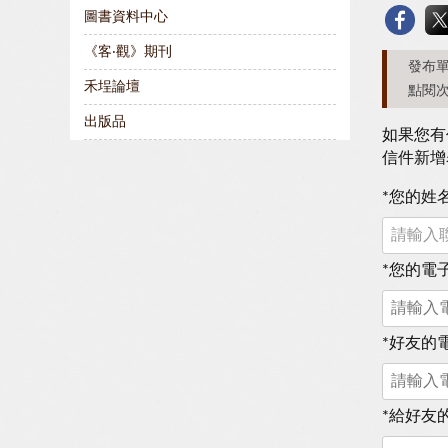
圖書資料中心
《客‧觀》期刊
發布單
禾埕論壇
點閱次
出版品
如果您有
信件新增
*
您的姓
*
您的電
*
好友的
*
給好友的