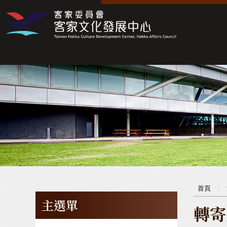
:::
:::
首頁
主選單
轉寄