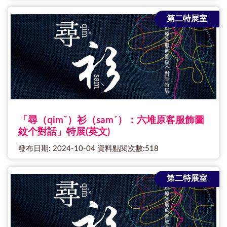
第二特展室
「尋（qimˇ）衫（samˊ）：六堆原客服飾圖
紋个對話」特展(英文)
發布日期: 2024-10-04 資料點閱次數:518
第二特展室