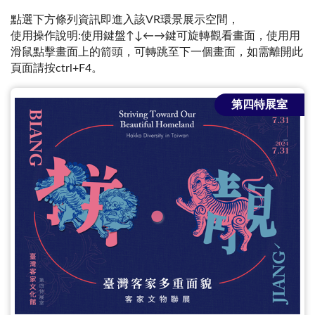
點選下方條列資訊即進入該VR環景展示空間，
使用操作說明:使用鍵盤↑↓←→鍵可旋轉觀看畫面，使用用
滑鼠點擊畫面上的箭頭，可轉跳至下一個畫面，如需離開此
頁面請按ctrl+F4。
第四特展室