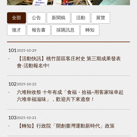
全部
公告
新聞稿
活動
展覽
徵才
報告書
採購訊息
轉知
101
2025-10-29
【活動快訊】桃竹苗區客庄村史 第三期成果發表
會-活動報名中!
102
2025-10-22
六堆秋收祭 十年有成「食福・拾福~用客家味串起
六堆幸福滋味」，歡迎共下來遶尞！
103
2025-10-21
【轉知】行政院「開創臺灣運動新時代」政策