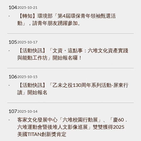
104
2025-10-21
【轉知】環境部「第4屆環保青年領袖甄選活
動」，請青年朋友踴躍參加。
105
2025-10-17
【活動快訊】「文資・這點事：六堆文化資產實踐
與能動工作坊」開始報名囉！
106
2025-10-15
【活動快訊】「乙未之役130周年系列活動-屏東行
讀」開始報名
107
2025-10-14
客家文化發展中心「六堆校園行動展」、「慶60．
六堆運動會暨後堆人文影像巡展」雙雙獲得2025
美國TITAN創新獎肯定