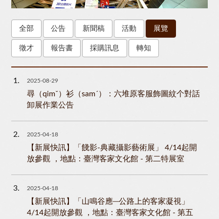
全部
公告
新聞稿
活動
展覽
徵才
報告書
採購訊息
轉知
1
2025-08-29
尋（qimˇ）衫（samˊ）：六堆原客服飾圖紋个對話
卸展作業公告
2
2025-04-18
【新展快訊】「餞影-典藏攝影藝術展」 4/14起開
放參觀 ，地點：臺灣客家文化館 - 第二特展室
3
2025-04-18
【新展快訊】「山鳴谷應─公路上的客家凝視」
4/14起開放參觀 ，地點：臺灣客家文化館 - 第五