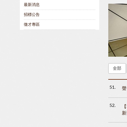
最新消息
招標公告
徵才專區
全部
51
聲
52
【
新