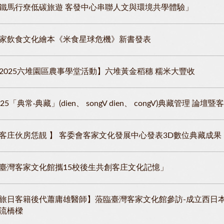
鐵馬行尞低碳旅遊 客發中心串聯人文與環境共學體驗」
家飲食文化繪本《米食星球危機》新書發表
2025六堆園區農事學堂活動】六堆黃金稻穗 糯米大豐收
025「典常·典藏」(dien、 songV dien、 congV)典藏管理 論
客庄伙房恁靚 】 客委會客家文化發展中心發表3D數位典藏成果
臺灣客家文化館攜15校後生共創客庄文化記憶」
旅日客籍後代蕭庸雄醫師】蒞臨臺灣客家文化館參訪-成立西日
流橋樑