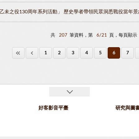
乙未之役130周年系列活動」 歷史學者帶領民眾洞悉戰役當年景
共
207
筆資料，第
6/21
頁，每頁顯示
1
2
3
4
5
6
7
好客影音平臺
研究與圖