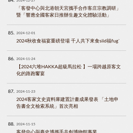
84
2024-12-27
「客發中心與北港朝天宮攜手合作客庄宗教調研」
暨「響應全國客家日推辦生趣文化體驗活動」
85
2024-12-01
2024秋收食福宴重磅登場 千人共下來食siid福fugˋ
86
2024-11-24
【2024六堆HAKKA超級馬拉松 】一場跨越原客文
化的路跑饗宴
87
2024-11-23
2024客家文史資料庫建置計畫成果發表 「土地申
告書全文檢索系統」首次亮相
88
2024-11-15
客發中心與臺史博攜手共創博物館事業