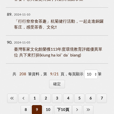
89
2024-11-10
「行行尞尞食茶趣」杭菊健行活動，一起走進銅鑼
客庄，感受茶香、文化!!
90
2024-11-05
臺灣客家文化館榮獲113年度環境教育評鑑優異單
位 共下來打拚(kiung ha loiˇ daˋ biang)
共
208
筆資料，第
9/21
頁，每頁顯示
筆
1
2
3
4
5
6
7
8
9
10
下10頁