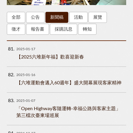
全部
公告
新聞稿
活動
展覽
徵才
報告書
採購訊息
轉知
81
2025-01-17
【2025六堆新年福】歡喜迎新春
82
2025-01-16
【六堆運動會邁入60週年】盛大開幕展現客家精神
83
2025-01-07
「Open Highway客隨運轉-幸福公路與客家主題」
第三檔次臺東場巡展