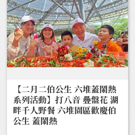
【二月二伯公生 六堆蓋鬧熱
系列活動】打八音 疊盤花 湖
畔千人野餐 六堆園區歡慶伯
公生 蓋鬧熱