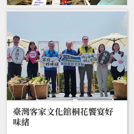
臺灣客家文化館桐花饗宴好
味緒