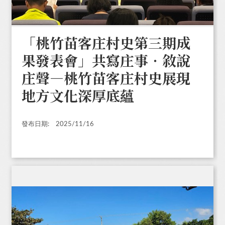
「桃竹苗客庄村史第三期成
果發表會」共寫庄事‧敘說
庄聲—桃竹苗客庄村史展現
地方文化深厚底蘊
發布日期:
2025/11/16