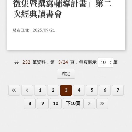
徵集暨撰寫輔導計畫」第二
次經典讀書會
發布日期:
2025/09/21
共
232
筆資料，第
3/24
頁，每頁顯示
筆
1
2
3
4
5
6
7
8
9
10
下10頁