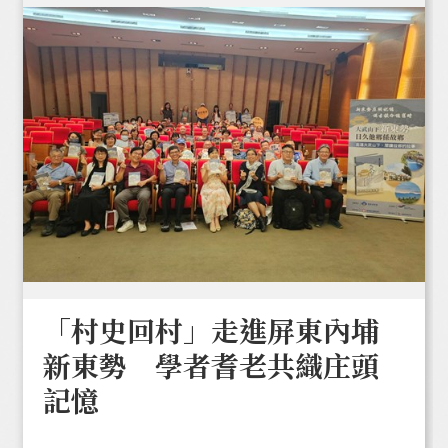
「村史回村」走進屏東內埔
新東勢 學者耆老共織庄頭
記憶