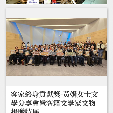
客家終身貢獻獎-黃娟女士文
學分享會暨客籍文學家文物
捐贈特展