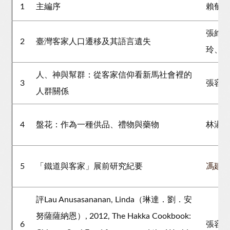
1
主編序
賴郁
張維
2
臺灣客家人口遷移及其語言遺失
玲、
人、神與幫群：從客家信仰看新馬社會裡的
3
張容
人群關係
4
盤花：作為一種供品、禮物與藥物
林淑
5
「鐵道與客家」展前研究紀要
馮建
評Lau Anusasananan, Linda（琳達．劉．安
努薩薩納恩）, 2012, The Hakka Cookbook:
6
張容