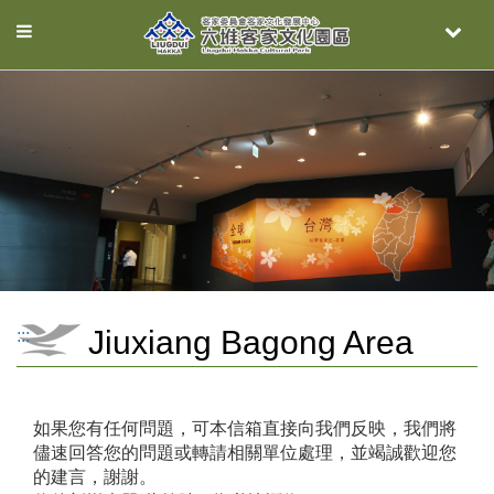
Toggle
Toggle
navigation
naviga
Jiuxiang Bagong Area
:::
如果您有任何問題，可本信箱直接向我們反映，我們將
儘速回答您的問題或轉請相關單位處理，並竭誠歡迎您
的建言，謝謝。