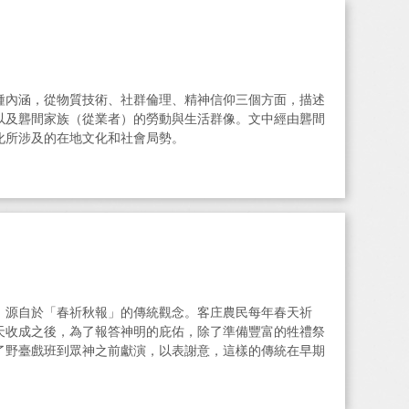
種內涵，從物質技術、社群倫理、精神信仰三個方面，描述
以及礱間家族（從業者）的勞動與生活群像。文中經由礱間
化所涉及的在地文化和社會局勢。
，源自於「春祈秋報」的傳統觀念。客庄農民每年春天祈
天收成之後，為了報答神明的庇佑，除了準備豐富的牲禮祭
了野臺戲班到眾神之前獻演，以表謝意，這樣的傳統在早期