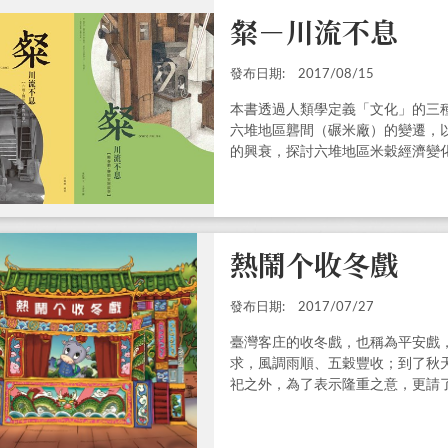
粲－川流不息
發布日期:
2017/08/15
本書透過人類學定義「文化」的三
六堆地區礱間（碾米廠）的變遷，
的興衰，探討六堆地區米穀經濟變
熱鬧个收冬戲
發布日期:
2017/07/27
臺灣客庄的收冬戲，也稱為平安戲
求，風調雨順、五穀豐收；到了秋
祀之外，為了表示隆重之意，更請
也是許多人共同的記憶。