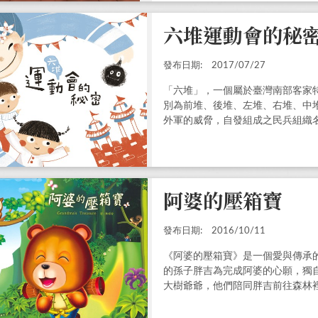
六堆運動會的秘
發布日期:
2017/07/27
「六堆」，一個屬於臺灣南部客家
別為前堆、後堆、左堆、右堆、中
外軍的威脅，自發組成之民兵組織
育競賽來紀念祖先並肩作戰的情誼
運」之稱。
阿婆的壓箱寶
發布日期:
2016/10/11
《阿婆的壓箱寶》是一個愛與傳承的繪
的孫子胖吉為完成阿婆的心願，獨
大樹爺爺，他們陪同胖吉前往森林
險的故事。繪本附有教學DVD（