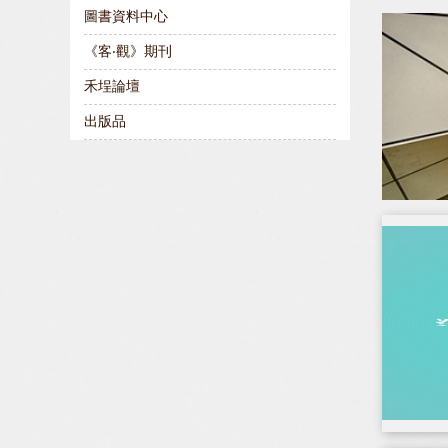
圖書資料中心
《客‧觀》期刊
禾埕論壇
出版品