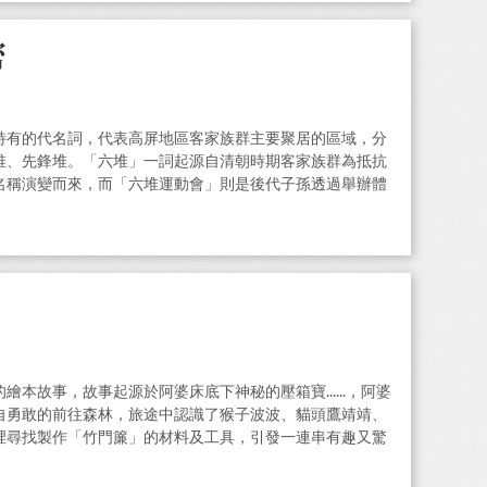
密
特有的代名詞，代表高屏地區客家族群主要聚居的區域，分
堆、先鋒堆。「六堆」一詞起源自清朝時期客家族群為抵抗
名稱演變而來，而「六堆運動會」則是後代子孫透過舉辦體
，藉此凝聚客家族群團結的精神，亦有「大武山下的小奧
本故事，故事起源於阿婆床底下神秘的壓箱寶......，阿婆
自勇敢的前往森林，旅途中認識了猴子波波、貓頭鷹靖靖、
裡尋找製作「竹門簾」的材料及工具，引發一連串有趣又驚
含動畫及學習單），可作為老師教學或親子共讀時的小秘笈。