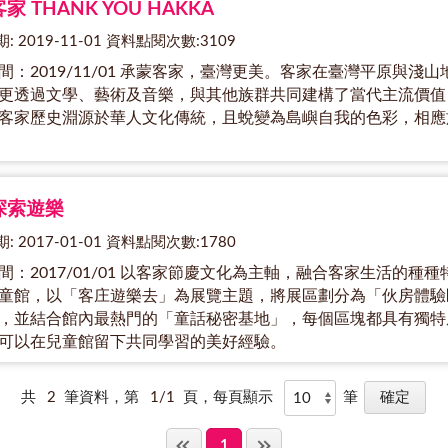
家 THANK YOU HAKKA
: 2019-11-01 資料點閱次數:3109
間：2019/11/01 承蒙客家，臺灣更美。客家在臺灣平原與
更透過文學、藝術及音樂，與其他族群共同建構了當代主流價值
客家歷史淵源於華人文化傳統，且蛻變為島嶼自我的色彩，相應
探索遊樂
: 2017-01-01 資料點閱次數:1780
間：2017/01/01 以客家節慶文化為主軸，融合客家生活的種
童館，以「客庄遊樂去」為展覽主題，將展區劃分為「伙房體驗
，並結合館內最熱門的「童話秘密基地」，每個區塊都具有獨特
可以在兒童館留下共同學習的美好經驗。
共
2
筆資料，第
1/1
頁，每頁顯示
筆
1