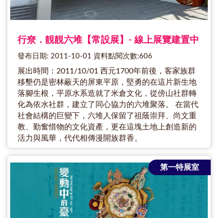
行尞．靚靚六堆【常設展】- 線上展覽建置中
發布日期: 2011-10-01 資料點閱次數:606
展出時間：2011/10/01 西元1700年前後，客家族群
移墾仍是密林蔽天的屏東平原，堅勇的在這片新生地
落腳生根，平原水系造就了米倉文化，從傍山社群轉
化為依水社群，建立了同心協力的六堆聚落。 在當代
社會結構的巨變下，六堆人保留了祖蔭崇拜、尚文重
教、勤奮惜物的文化資產，更在這塊土地上創造新的
活力與風華，代代相傳漫開族群香。
第一特展室