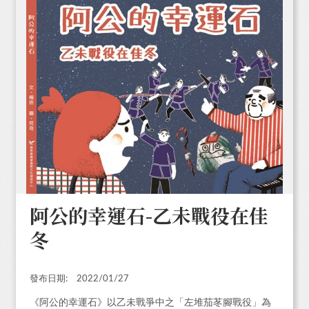
阿公的幸運石-乙未戰役在佳
冬
發布日期:
2022/01/27
《阿公的幸運石》以乙未戰爭中之「左堆茄苳腳戰役」為