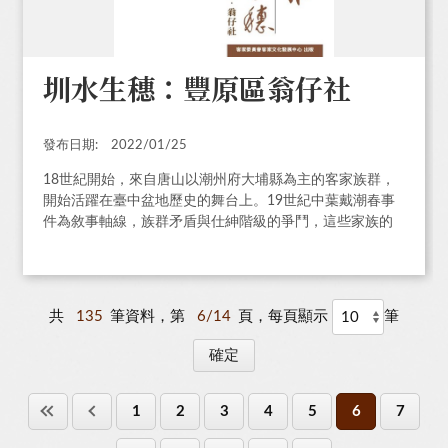
圳水生穗：豐原區翁仔社
發布日期:
2022/01/25
18世紀開始，來自唐山以潮州府大埔縣為主的客家族群，
開始活躍在臺中盆地歷史的舞台上。19世紀中葉戴潮春事
件為敘事軸線，族群矛盾與仕紳階級的爭鬥，這些家族的
故事隱藏在聚落各個角落的祠堂而流傳著。
共
135
筆資料，第
6/14
頁，每頁顯示
筆
1
2
3
4
5
6
7