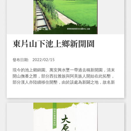
東片山下池上鄉新開園
發布日期:
2022/02/15
現今的池上鄉錦園、萬安興水墜一帶過去稱新開園，清末
開山撫番之際，部分西拉雅族與阿美族人開始在此拓墾，
部分漢人亦陸續移住開墾，由於該處為新闢之地，故名新
開園。