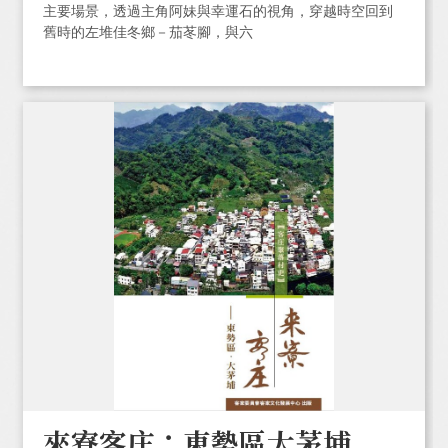
主要場景，透過主角阿妹與幸運石的視角，穿越時空回到
舊時的左堆佳冬鄉－茄苳腳，與六
來寮客庄：東勢區大茅埔