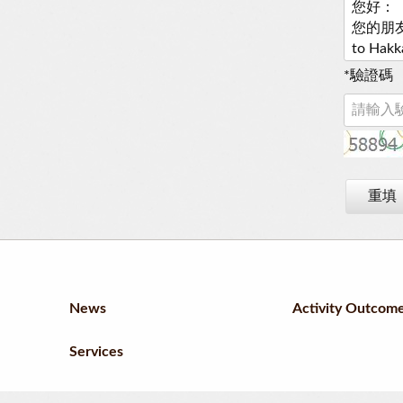
*
驗證碼
重填
News
Activity Outcom
Services