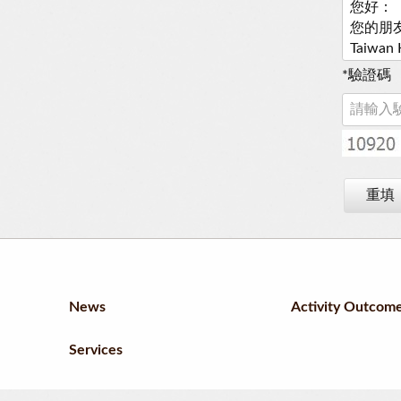
*
驗證碼
重填
News
Activity Outcom
Services