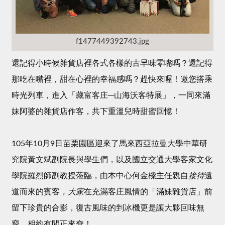
f1477449392743.jpg
還記得小時候雜貨店裡各式各樣的古早味零嘴嗎？還記得
那吃在嘴裡，甜在心裡的幸福感嗎？趕快來喔！邀您搭乘
時光列車，進入「藏富客庄─山海沃客特展」，一同來滿
妹阿婆的雜貨店作客，共下重溫兒時甜蜜回憶！
105年10月9日苗栗園區迎來了馬來西亞拉曼大學中華研
究院黃文斌副院長與學生們，以及國立交通大學客家文化
學院羅烈師副教授蒞臨，由本中心何金樑主任親自
接待
遠
道而來的賓客
，大家
在充滿客庄風情的「滿妹雜貨店」前
留下珍貴的合影，復古風味的剉冰機更是讓大夥回味無
窮，相約有閒正來尞！