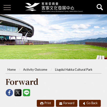
Home
Activity Outcome
Liugdui Hakka Cultural Park
Forward
Print
Forward
Go Back