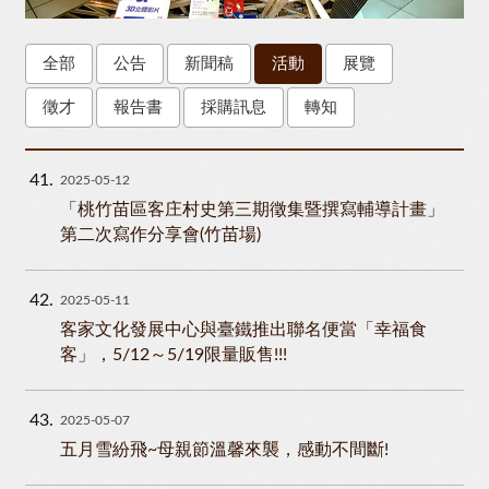
全部
公告
新聞稿
活動
展覽
徵才
報告書
採購訊息
轉知
41
2025-05-12
「桃竹苗區客庄村史第三期徵集暨撰寫輔導計畫」
第二次寫作分享會(竹苗場)
42
2025-05-11
客家文化發展中心與臺鐵推出聯名便當「幸福食
客」，5/12～5/19限量販售!!!
43
2025-05-07
五月雪紛飛~母親節溫馨來襲，感動不間斷!