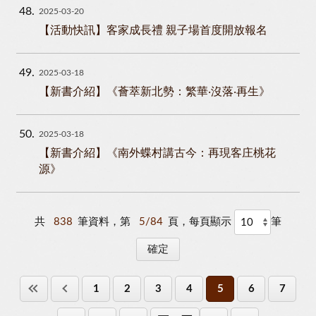
48
2025-03-20
【活動快訊】客家成長禮 親子場首度開放報名
49
2025-03-18
【新書介紹】《薈萃新北勢：繁華‧沒落‧再生》
50
2025-03-18
【新書介紹】《南外蝶村講古今：再現客庄桃花
源》
共
838
筆資料，第
5/84
頁，每頁顯示
筆
1
2
3
4
5
6
7